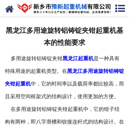
网站首页
走进我们
黑龙江多用途旋转铝铸锭夹钳起重机基
产品中心
本的性能要求
新闻资讯
多用途旋转铝铸锭夹钳
黑龙江起重机
是一种具有
装车现场
特殊用途的起重机类型。在
黑龙江多用途旋转铝铸锭
资质荣誉
夹钳起重机
中，它的时间率以及载荷率都比较高，而
工程案例
且采用空间框架式的结构设计，使用更加的方便。
在多用途旋转铝铸锭夹钳起重机中，它的钳子结
联系我们
构有两种，即八字滑槽和铰接连杆式的结构设计。在