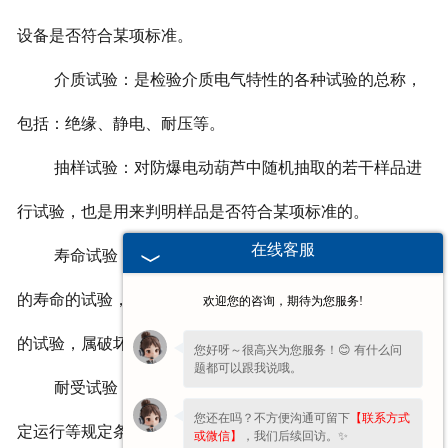
设备是否符合某项标准。
介质试验：是检验介质电气特性的各种试验的总称，
包括：绝缘、静电、耐压等。
抽样试验：对防爆电动葫芦中随机抽取的若干样品进
行试验，也是用来判明样品是否符合某项标准的。
在线客服
寿命试验：确定防爆电动葫芦在规定条件下可能达到
的寿命的试验，或者是为评价分析产品的寿命特征而进行
欢迎您的咨询，期待为您服务!
的试验，属破坏性试验。
您好呀～很高兴为您服务！😊 有什么问
题都可以跟我说哦。
耐受试验：在包括一定时间内为一定目的所采取的特
您还在吗？不方便沟通可留下
【联系方式
定运行等规定条件下，对防爆电动葫芦进行的试验，如反
或微信】
，我们后续回访。✨