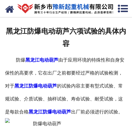
网站首页
走进我们
黑龙江防爆电动葫芦六项试验的具体内
产品中心
容
新闻资讯
防爆
黑龙江电动葫芦
由于应用环境的特殊性和自身安
装车现场
保性的高要求，它在出厂之前都要经过严格的试验检测，
资质荣誉
对于
黑龙江防爆电动葫芦
的试验内容主要有型式试验、常
工程案例
规试验、介质试验、抽样试验、寿命试验、耐受试验，这
是每款合格
黑龙江防爆电动葫芦
出厂前必须进行的试验。
联系我们