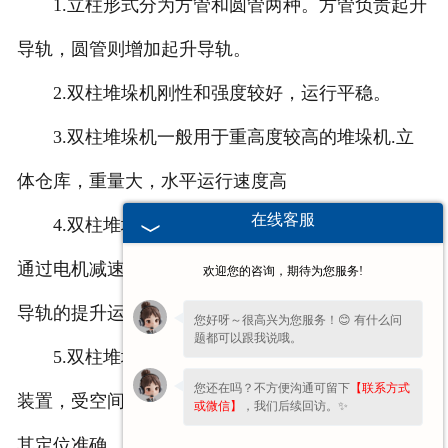
1.立柱形式分为方管和圆管两种。方管负责起升
导轨，圆管则增加起升导轨。
2.双柱堆垛机刚性和强度较好，运行平稳。
3.双柱堆垛机一般用于重高度较高的堆垛机.立
体仓库，重量大，水平运行速度高
在线客服
4.双柱堆垛机的提升机构：一般采用链条传动，
通过电机减速器驱动链轮旋转，实现链条沿柱或提升
欢迎您的咨询，期待为您服务!
导轨的提升运动
您好呀～很高兴为您服务！😊 有什么问
题都可以跟我说哦。
5.双柱堆垛机定位准确：链条牵引载货台或配重
您还在吗？不方便沟通可留下
【联系方式
装置，受空间大小的限制，传动和布置较为复杂，但
或微信】
，我们后续回访。✨
其定位准确。