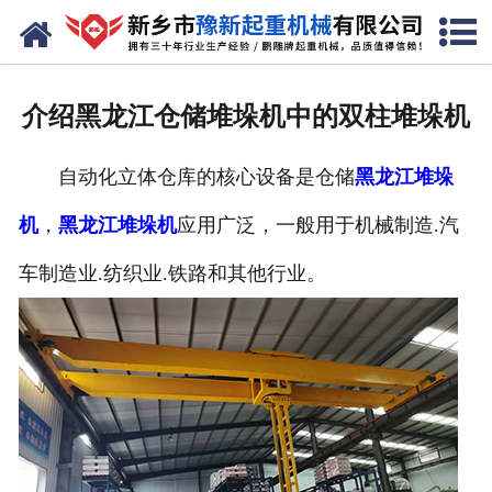
网站首页
走进我们
介绍黑龙江仓储堆垛机中的双柱堆垛机
产品中心
自动化立体仓库的核心设备是仓储
黑龙江堆垛
新闻资讯
机
，
黑龙江堆垛机
应用广泛，一般用于机械制造.汽
装车现场
车制造业.纺织业.铁路和其他行业。
资质荣誉
工程案例
联系我们