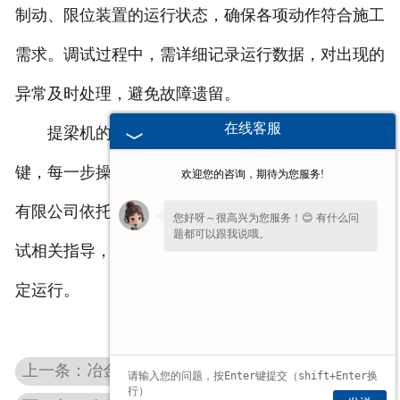
制动、限位装置的运行状态，确保各项动作符合施工
需求。调试过程中，需详细记录运行数据，对出现的
异常及时处理，避免故障遗留。
在线客服
提梁机的安装调试是******设备稳定运行的关
键，每一步操作都需规范严谨，新乡市豫新起重机械
欢迎您的咨询，期待为您服务!
有限公司依托多年行业实践，可为施工方提供安装调
您好呀～很高兴为您服务！😊 有什么问
题都可以跟我说哦。
试相关指导，助力施工顺利推进，确保提梁机长期稳
请问您是想了解产品详情、报价，还是售
定运行。
后相关问题呢？
上一条：冶金电动葫芦耐高温设计：应对冶金车间高温环境的技术方案