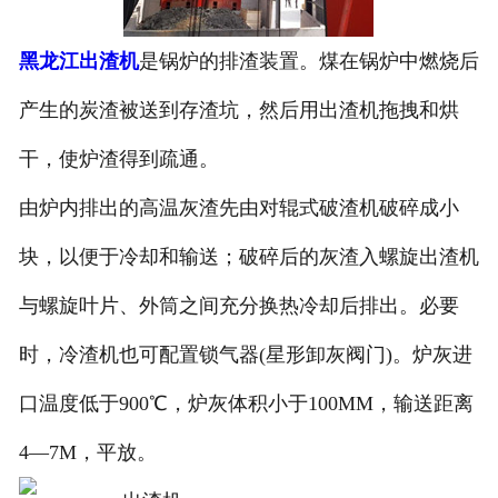
黑龙江出渣机
是锅炉的排渣装置。煤在锅炉中燃烧后
产生的炭渣被送到存渣坑，然后用出渣机拖拽和烘
干，使炉渣得到疏通。
由炉内排出的高温灰渣先由对辊式破渣机破碎成小
块，以便于冷却和输送；破碎后的灰渣入螺旋出渣机
与螺旋叶片、外筒之间充分换热冷却后排出。必要
时，冷渣机也可配置锁气器(星形卸灰阀门)。炉灰进
口温度低于900℃，炉灰体积小于100MM，输送距离
4—7M，平放。