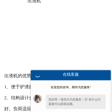
在线客服
出渣机的优势：
1、便于炉渣的综合利用。
欢迎您的咨询，期待为您服务!
2、结构设计合理，运行可靠，操作安全，密封性
您好呀～很高兴为您服务！😊 有什么问
题都可以跟我说哦。
好。负荷适应性强，便于远程控制。