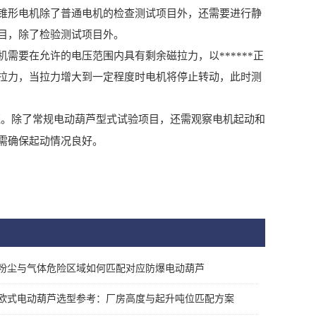
锥形电机除了普通电机的检查测试项目外，还需要进行静
目，除了检验测试项目外。
要在允许的电压范围内具有剩余磁拉力，以******正
拉力，当拉力增大到一定程度时电机将停止转动，此时测
证。除了常规电动葫芦型式试验项目，还需观察电机起动和
需确保起动情况良好。
粉尘与气体危险区域如何匹配对应防爆电动葫芦
欧式电动葫芦选型参考：厂房高度与起升吨位匹配方案