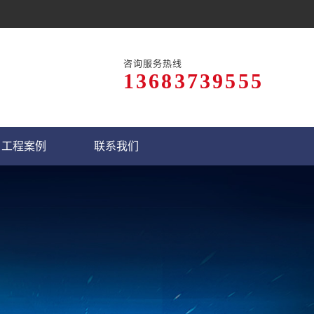
咨询服务热线
13683739555
工程案例
联系我们