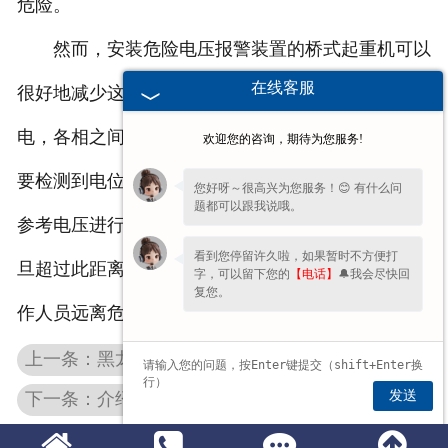
危险。
然而，安装危险电压报警装置的桥式起重机可以
在线客服
很好地减少这种危险。该装置的输电线路为三相交流
电，各相之间存在一定的相位差。在实际应用中，只
欢迎您的咨询，期待为您服务!
要检测到电位的值和电位梯度，并将其与预先设定的
您好呀～很高兴为您服务！😊 有什么问
题都可以跟我说哦。
参考电压进行比较，就可以判断设备之间的距离。一
看到您停留许久啦，如果暂时不方便打
旦超过此距离，设备将发出警报，提醒桥式起重机操
字，可以留下您的
【电话】
🔔我会尽快回
复您。
作人员远离危险隐患。
上一条：黑龙江钢丝绳黑龙江电动葫芦上的电机也要测试哦
发送
下一条：介绍黑龙江仓储堆垛机使用时的注意事项